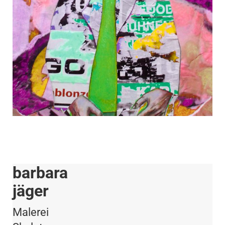
barbara
jäger
Malerei