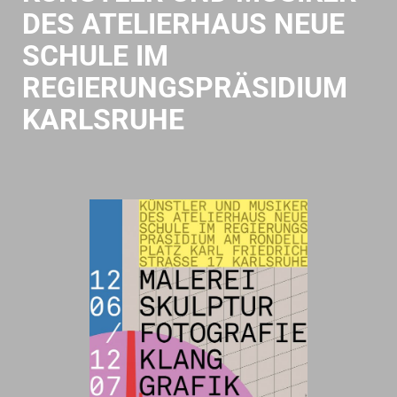
DES ATELIERHAUS NEUE
SCHULE IM
REGIERUNGSPRÄSIDIUM
KARLSRUHE